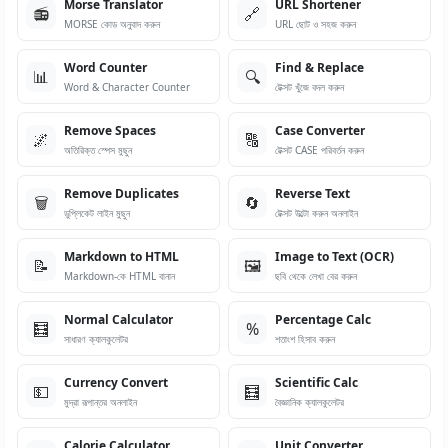
Morse Translator
URL Shortener
📻
🔗
MORSE কোড অনুবাদ করুন
URL ছোট ও সহজ করুন
Word Counter
Find & Replace
📊
🔍
Word & Character Counter
টেক্সট খুঁজে বদল করুন
Remove Spaces
Case Converter
🌌
🔠
অতিরিক্ত স্পেস মুছুন
টেক্সট CASE পরিবর্তন করুন
Remove Duplicates
Reverse Text
🗑️
🔄
ডুপ্লিকেট লাইন মুছুন
টেক্সট উল্টো করুন অনলাইন
Markdown to HTML
Image to Text (OCR)
📝
🖼️
Markdown-কে HTML বানান
ছবি থেকে লেখা বের করুন
Normal Calculator
Percentage Calc
🧮
%
সাধারণ ক্যালকুলেটর
শতাংশ হিসাব করুন
Currency Convert
Scientific Calc
💵
🧮
মুদ্রা রূপান্তর অনলাইন
বৈজ্ঞানিক ক্যালকুলেটর
Calorie Calculator
Unit Converter