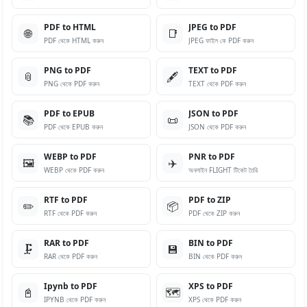
PDF to HTML
JPEG to PDF
🌐
📑
PDF থেকে HTML করুন
JPEG ফাইল কে PDF করুন
PNG to PDF
TEXT to PDF
📎
🖋️
PNG থেকে PDF করুন
TEXT থেকে PDF করুন
PDF to EPUB
JSON to PDF
📚
📜
PDF থেকে EPUB করুন
JSON থেকে PDF করুন
WEBP to PDF
PNR to PDF
🖼️
✈️
WEBP থেকে PDF করুন
অনলাইন FLIGHT টিকেট তৈরি
RTF to PDF
PDF to ZIP
✏️
📦
RTF থেকে PDF করুন
PDF থেকে ZIP করুন
RAR to PDF
BIN to PDF
🗜️
💾
RAR থেকে PDF করুন
BIN থেকে PDF করুন
Ipynb to PDF
XPS to PDF
📓
🗺️
IPYNB থেকে PDF করুন
XPS থেকে PDF করুন