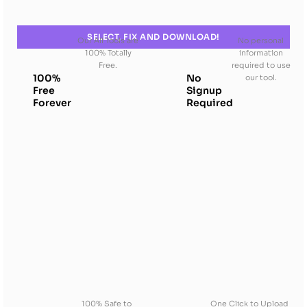
SELECT, FIX AND DOWNLOAD!
Our All Tools are
No personal
100% Totally
information
Free.
required to use
100%
No
our tool.
Free
Signup
Forever
Required
100% Safe to
One Click to Upload