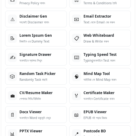
Privacy Policy বানান
Terms & Conditions তৈরি
Disclaimer Gen
Email Extractor
⚠️
📧
সহজেই Disclaimer বানান
Text থেকে Email বের করুন
Lorem Ipsum Gen
Web Whiteboard
📝
📋
ডিজাইন এর Dummy Text
Draw & Write করুন
Signature Drawer
Typing Speed Test
✍️
⌨️
অনলাইনে স্বাক্ষর লিখুন
Typingঅনলাইনে Test করুন
Random Task Picker
Mind Map Tool
🎲
🧠
Randomly Task বাছাই
আইডিয়া কে Mind Map করুন
CV/Resume Maker
Certificate Maker
💼
🏅
পেশাদার সিভি/রিজিউম
অনলাইনে Certificate বানান
Docx Viewer
EPUB Viewer
📄
📖
অনলাইনে Word ডকুমেন্ট দেখুন
EPUB বই পড়ার রিডার
PPTX Viewer
Postcode BD
📊
📍