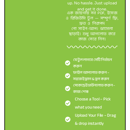
up. No hassle. Just upload
and get it done.
এক জায়গায় সব PDF, ইমেজ
ও রিজিউমি টুল — সম্পূর্ণ ফ্রি,
দ্রুত ও নিরাপদ
নো সাইন-আপ। ঝামেলা
ছাড়াই। শুধু আপলোড করে
কাজ সেরে নিন।
যে টুল লাগবে সেটি নির্বাচন
করুন
ফাইল আপলোড করুন –
সহজেই ড্র্যাগ & ড্রপ করুন
সেকেন্ডেই ডাউনলোড করুন –
কাজ শেষ!
Choose a Tool – Pick
what you need
Upload Your File – Drag
& drop instantly