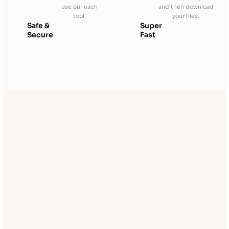
use our each
and then download
tool.
your files.
Safe &
Super
Secure
Fast