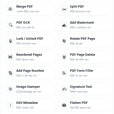
Merge PDF
Split PDF
🥞
✂️
একাধিক PDF একত্র করুন
PDF বিভক্ত/ভাগ করুন
PDF OCR
Add Watermark
🔍
🌊
PDF থেকে টেক্সট নিন
PDF-এ ওয়াটারমার্ক যোগ
Lock / Unlock PDF
Rotate PDF Page
🔒
🔄
PDF লক/আনলক করুন
PDF পৃষ্ঠা ঘুরান
Reordered Pages
PDF Page Delete
🔀
🗑️
PDF পৃষ্ঠাগুলো সাজান
PDF পৃষ্ঠা ডিলিট করুন
Add Page Number
PDF Form Filler
🔢
📝
PDF-তে পৃষ্ঠা নম্বর যোগ
PDF ফর্ম পূরণ করুন
Image Stamper
Signature Tool
🎯
✍️
LOGO/Image যুক্ত করুন
ডিজিটাল স্বাক্ষর যুক্ত
Edit Metadata
Flatten PDF
ℹ️
🖨️
PDF মেটাডাটা এডিট
প্রিন্ট PDF ফ্ল্যাটেন করুন