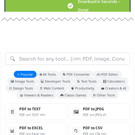
Download in Seconds –
Done!
🔍
⭐ Popular
🌐 All Tools
🔄 PDF Converter
✍️ PDF Editor
🖼️ Image Tools
💻 Developer Tools
📝 Text Tools
🧮 Calculators
🎨 Design Tools
📄 Web Content
🧠 Productivity
💼 Creators & AI
📖 Viewers & Readers
🎮 Classic Games
⚙️ Other Tools
PDF to TEXT
PDF to JPEG
📄
🖼️
PDF থেকে TEXT ফাইল
PDF থেকে JPEG ছবি
PDF to EXCEL
PDF to CSV
📊
📁
PDF থেকে Excel করুন
PDF থেকে CSV করুন