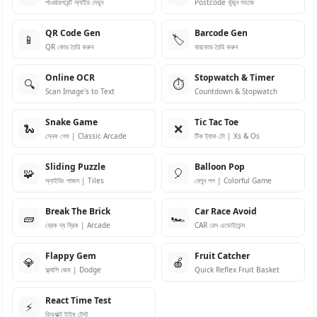
পাওয়ারপয়েন্ট স্লাইড দেখুন
Postcode খুঁজুন সহজে
QR Code Gen
Barcode Gen
📱
🏷️
QR কোড তৈরি করুন
বারকোড তৈরি করুন
Online OCR
Stopwatch & Timer
🔍
⏱️
Scan Image's to Text
Countdown & Stopwatch
Snake Game
Tic Tac Toe
🐍
❌
স্নেক গেম | Classic Arcade
টিক ট্যাক টো | Xs & Os
Sliding Puzzle
Balloon Pop
🧩
🎈
স্লাইডিং পাজল | Tiles
বেলুন পপ | Colorful Game
Break The Brick
Car Race Avoid
🧱
🏎️
ব্রেক দ্য ব্রিক | Arcade
CAR রেস এভোইডেন্স
Flappy Gem
Fruit Catcher
💎
🍎
ফ্ল্যাপি জেম | Dodge
Quick Reflex Fruit Basket
React Time Test
⚡
রিঅ্যাক্ট টাইম টেস্ট