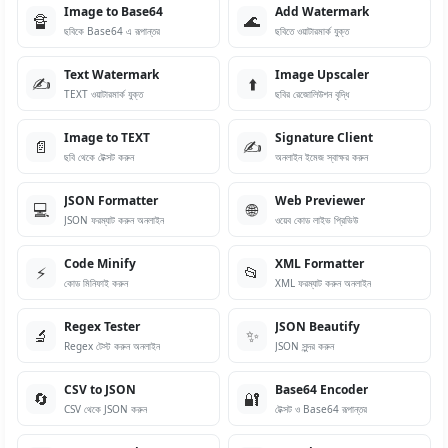
Image to Base64
Add Watermark
🔏
🌊
ছবিকে Base64 এ রূপান্তর
ছবিতে ওয়াটারমার্ক যুক্ত
Text Watermark
Image Upscaler
✍️
⬆️
TEXT ওয়াটারমার্ক যুক্ত
ছবির রেজোলিউশন বৃদ্ধি
Image to TEXT
Signature Client
📄
✍️
ছবি থেকে টেক্সট করুন
অনলাইন ইমেজ স্বাক্ষর করুন
JSON Formatter
Web Previewer
💻
🌐
JSON ফরম্যাট করুন অনলাইন
ওয়েব কোড লাইভ প্রিভিউ
Code Minify
XML Formatter
⚡
📂
কোড মিনিফাই করুন
XML ফরম্যাট করুন অনলাইন
Regex Tester
JSON Beautify
🔬
✨
Regex টেস্ট করুন অনলাইন
JSON সুন্দর করুন
CSV to JSON
Base64 Encoder
🔄
🔐
CSV থেকে JSON করুন
টেক্সট ও Base64 রূপান্তর