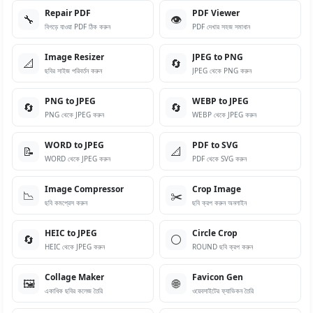
Repair PDF
PDF Viewer
🔧
👁️
বিগড়ে যাওয়া PDF ঠিক করুন
PDF দেখার সহজ সমাধান
Image Resizer
JPEG to PNG
📐
🔄
ছবির সাইজ পরিবর্তন করুন
JPEG থেকে PNG করুন
PNG to JPEG
WEBP to JPEG
🔄
🔄
PNG থেকে JPEG করুন
WEBP থেকে JPEG করুন
WORD to JPEG
PDF to SVG
📝
📐
WORD থেকে JPEG করুন
PDF থেকে SVG করুন
Image Compressor
Crop Image
📉
✂️
ছবি কমপ্রেস করুন
ছবি ক্রপ করুন অনলাইন
HEIC to JPEG
Circle Crop
🔄
⚪
HEIC থেকে JPEG করুন
ROUND ছবি ক্রপ করুন
Collage Maker
Favicon Gen
🖼️
🌐
একাধিক ছবির কলেজ তৈরি
ওয়েবসাইটের ফ্যাভিকন তৈরি