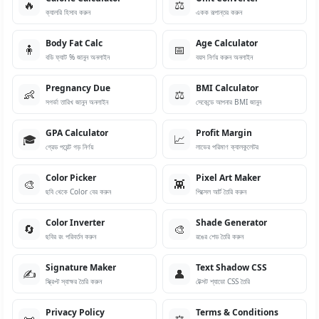
🔥
⚖️
ক্যালরি হিসাব করুন
একক রূপান্তর করুন
Body Fat Calc
Age Calculator
🧍
📅
বডি ফ্যাট % জানুন অনলাইন
বয়স নির্ণয় করুন অনলাইন
Pregnancy Due
BMI Calculator
👶
⚖️
সগর্ভা তারিখ জানুন অনলাইন
সেকেন্ডে আপনার BMI জানুন
GPA Calculator
Profit Margin
🎓
📈
গ্রেড পয়েন্ট গড় নির্ণয়
লাভের পরিমাণ ক্যালকুলেটর
Color Picker
Pixel Art Maker
🎨
👾
ছবি থেকে Color বের করুন
পিক্সেল আর্ট তৈরি করুন
Color Inverter
Shade Generator
🔄
🎨
ছবির রং পরিবর্তন করুন
রঙের শেড তৈরি করুন
Signature Maker
Text Shadow CSS
✍️
👤
স্ক্রিপ্ট স্বাক্ষর তৈরি করুন
টেক্সট শ্যাডো CSS তৈরি
Privacy Policy
Terms & Conditions
📜
⚖️